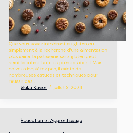
Que vous soyez intolérant au gluten ou
simplement à la recherche d’une alimentation
plus saine, la pâtisserie sans gluten peut
sembler intimidante au premier abord. Mais
ne vous inquiétez pas, il existe de
nombreuses astuces et techniques pour
réussir des…
Sluka Xavier
juillet 8, 2024
Éducation et Apprentissage