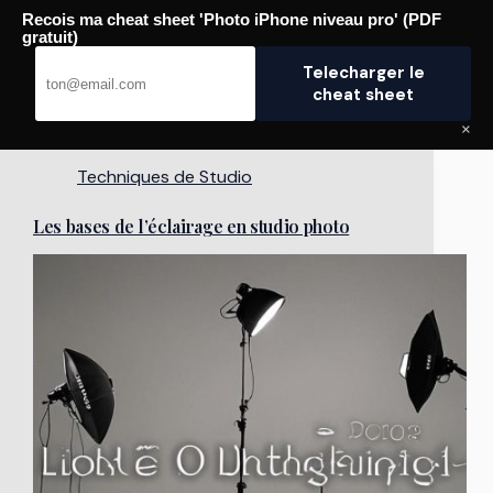
Passer
Recois ma cheat sheet 'Photo iPhone niveau pro' (PDF
au
Pro Photographe
gratuit)
contenu
Telecharger le
cheat sheet
×
Techniques de Studio
Les bases de l’éclairage en studio photo