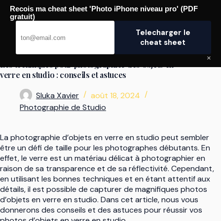
Passer
Recois ma cheat sheet 'Photo iPhone niveau pro' (PDF
au
Pro Photographe
gratuit)
contenu
Telecharger le
cheat sheet
×
Les techniques pour photographier des objets en
verre en studio : conseils et astuces
Sluka Xavier
août 18, 2024
Photographie de Studio
La photographie d’objets en verre en studio peut sembler
être un défi de taille pour les photographes débutants. En
effet, le verre est un matériau délicat à photographier en
raison de sa transparence et de sa réflectivité. Cependant,
en utilisant les bonnes techniques et en étant attentif aux
détails, il est possible de capturer de magnifiques photos
d’objets en verre en studio. Dans cet article, nous vous
donnerons des conseils et des astuces pour réussir vos
photos d’objets en verre en studio.